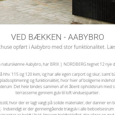
VED BÆKKEN - AABYBRO
huse opført i Aabybro med stor funktionalitet. L
en naturskønne Aabybro, har BRIX | NORDBERG tegnet 12 nye do
 på hhv. 115 og 120 kvm, og har alle egen carport og skur, samt 
å pladsoptimering og funktionalitet, hvor hver af boligerne inde
derum. Det hele bindes sammen af et åbent opholdsrum med sto
terrasserne gennem gulv til loft vinduespartier.
stil, hvor der er lagt vægt på solide materialer, der danner en
g. Indvendigt er der gennemgående trægulv i alle beboelsesrum 