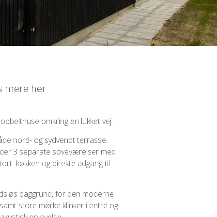
æs mere her
bbelthuse omkring en lukket vej.
både nord- og sydvendt terrasse.
holder 3 separate soveværelser med
rt køkken og direkte adgang til
 tidsløs baggrund, for den moderne
samt store mørke klinker i entré og