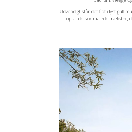
badrum. Vægge og in
Udvendigt står det flot i lyst gul
op af de sortmalede trælister, d