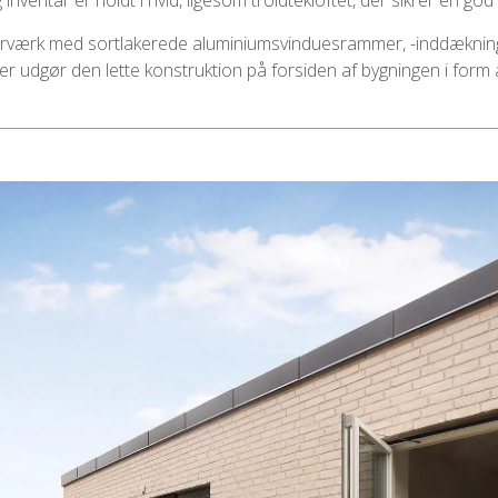
ventar er holdt i hvid, ligesom troldtekloftet, der sikrer en god
t murværk med sortlakerede aluminiumsvinduesrammer, -inddækning
er udgør den lette konstruktion på forsiden af bygningen i form