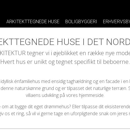
ARKITEKTTEGNEDE HUSE
BOLIGBYGGERI
ERHVERVSB
EKTTEGNEDE HUSE I DET NOR
EKTUR tegner vi i øjeblikket en række nye modern
Hvert hus er unikt og tegnet specifikt til beboerne.
dyllisk énfamiliehus med ensidig taghældning og en facade i en l
 til denne naturskønne grund og er tilpasset det naturlige terræ
villaens udvikling på vores hjemmeside.
om at bygge dit eget drømmehus? Eller tilpasse dit eksisteren
iv os et ring, så vil vi gerne tage en uforpligtende snak om jeres