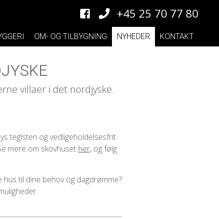
+45 25 70 77 80
YGGERI
OM- OG TILBYGNING
NYHEDER
KONTAKT
DJYSKE
e villaer i det nordjyske.
ys teglsten og vedligeholdelsesfrit
n. Se mere om skovhuset
her
, og følg
de hus til dine behov og dagdrømme?
 muligheder.