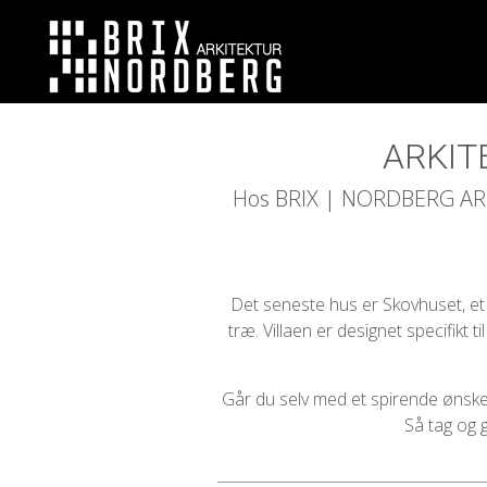
ARKIT
Hos BRIX | NORDBERG ARKIT
Det seneste hus er Skovhuset, et i
træ. Villaen er designet specifikt
Går du selv med et spirende ønske 
Så tag og g